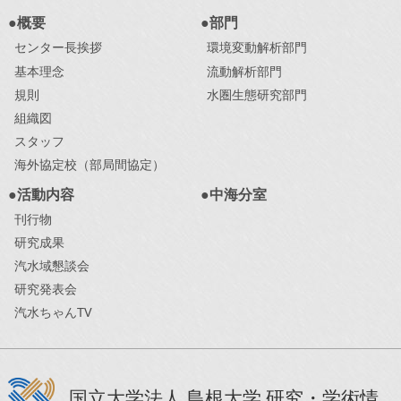
●概要
●部門
センター長挨拶
環境変動解析部門
基本理念
流動解析部門
規則
水圏生態研究部門
組織図
スタッフ
海外協定校（部局間協定）
●活動内容
●中海分室
刊行物
研究成果
汽水域懇談会
研究発表会
汽水ちゃんTV
国立大学法人 島根大学 研究・学術情