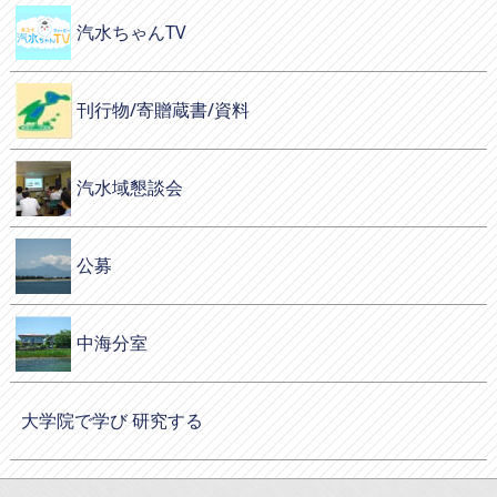
汽水ちゃんTV
刊行物/寄贈蔵書/資料
汽水域懇談会
公募
中海分室
大学院で学び 研究する