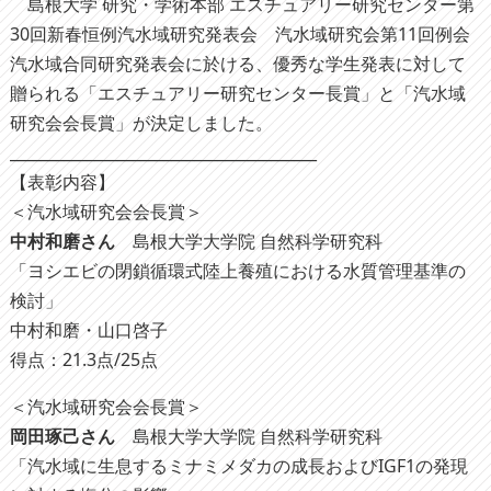
島根大学 研究・学術本部 エスチュアリー研究センター第
30回新春恒例汽水域研究発表会 汽水域研究会第11回例会
汽水域合同研究発表会に於ける、優秀な学生発表に対して
贈られる「エスチュアリー研究センター長賞」と「汽水域
研究会会長賞」が決定しました。
________________________________________
【表彰内容】
＜汽水域研究会会長賞＞
中村和磨さん
島根大学大学院 自然科学研究科
「ヨシエビの閉鎖循環式陸上養殖における水質管理基準の
検討」
中村和磨・山口啓子
得点：21.3点/25点
＜汽水域研究会会長賞＞
岡田琢己さん
島根大学大学院 自然科学研究科
「汽水域に生息するミナミメダカの成長およびIGF1の発現