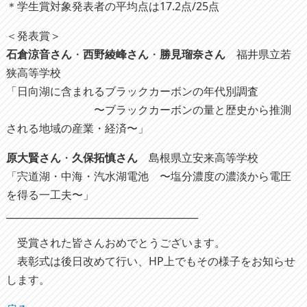
＊学生賞対象発表者の平均点は17.2点/25点
＜発表賞＞
石倉涼音さん
・
西野綾峰さん
・
勝見瑠奈さん
福井県立若
狭高等学校
「日向湖に含まれるブラックカーボンの年代別調査
〜ブラックカーボンの量と歴史から推測
される地域の産業・経済〜」
原大賢さん
・
久保拓慎さん
島根県立安来高等学校
「宍道湖・中海・汽水湖電池 〜塩分濃度の濃淡から電圧
を得る一工夫〜」
________________________________________
受賞された皆さんおめでとうございます。
表彰式は後日改めて行い、HP上でもその様子をお知らせ
します。