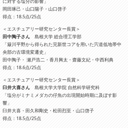
に対する塩分の影響」
岡田琢己・山口陽子・山口啓子
得点：18.5点/25点
＜エスチュアリー研究センター長賞＞
田中陶子さん
島根大学 総合理工学部
「簸川平野から得られた完新世コアを用いた宍道低地帯中
央部の古環境変遷史」
田中陶子・ 瀬戸浩二・香月興太・齋藤文紀・中西利典
得点：18.6点/25点
＜エスチュアリー研究センター長賞＞
臼井大喜さん
島根大学大学院 自然科学研究科
「塩分がミナミメダカの仔魚の出現開始時期に及ぼす影
響」
臼井大喜・田久和剛史・松田烈至・山口啓子
得点：18.5点/25点