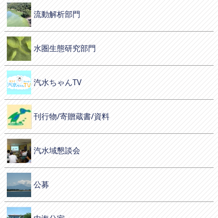
流動解析部門
水圏生態研究部門
汽水ちゃんTV
刊行物/寄贈蔵書/資料
汽水域懇談会
公募