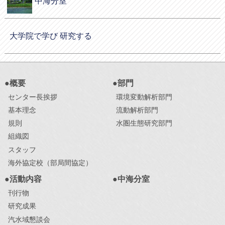
中海分室
大学院で学び 研究する
●概要
●部門
センター長挨拶
環境変動解析部門
基本理念
流動解析部門
規則
水圏生態研究部門
組織図
スタッフ
海外協定校（部局間協定）
●活動内容
●中海分室
刊行物
研究成果
汽水域懇談会