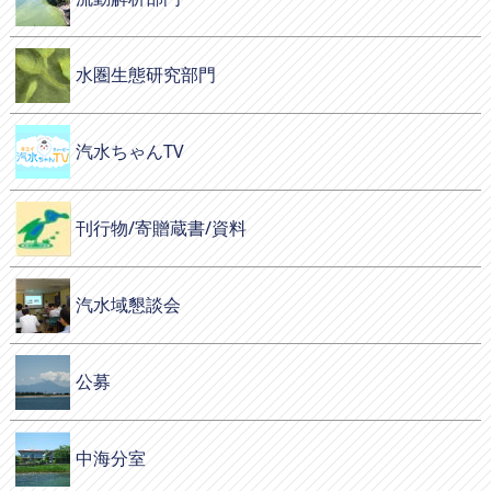
水圏生態研究部門
汽水ちゃんTV
刊行物/寄贈蔵書/資料
汽水域懇談会
公募
中海分室