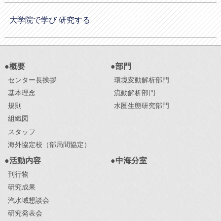
大学院で学び 研究する
●概要
●部門
センター長挨拶
環境変動解析部門
基本理念
流動解析部門
規則
水圏生態研究部門
組織図
スタッフ
海外協定校（部局間協定）
●活動内容
●中海分室
刊行物
研究成果
汽水域懇談会
研究発表会