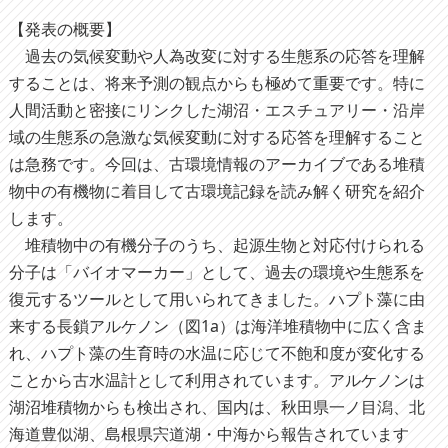
【発表の概要】
過去の気候変動や人為改変に対する生態系の応答を理解
することは、将来予測の観点からも極めて重要です。特に
人間活動と密接にリンクした湖沼・エスチュアリー・沿岸
域の生態系の急激な気候変動に対する応答を理解すること
は急務です。今回は、古環境情報のアーカイブである堆積
物中の有機物に着目して古環境記録を読み解く研究を紹介
します。
堆積物中の有機分子のうち、起源生物と対応付けられる
分子は「バイオマーカー」として、過去の環境や生態系を
復元するツールとして用いられてきました。ハプト藻に由
来する長鎖アルケノン（図1a）は海洋堆積物中に広く含ま
れ、ハプト藻の生育時の水温に応じて不飽和度が変化する
ことから古水温計として利用されています。アルケノンは
湖沼堆積物からも検出され、国内は、秋田県一ノ目潟、北
海道豊似湖、島根県宍道湖・中海から報告されています