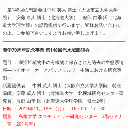
第148回の懇談会は
中村 英人 博士（
大阪市立大学大学
院）、
安藤 卓人 博士（
北海道大学）、
服部 由季 氏
（北海
道大学理学院）
の話題提供で行います。皆様お誘い合わせ
の上、ご参加下さいますようお願い申し上げます。
開学70周年記念事業 第148回汽水域懇談会
題目 ： 湖沼堆積物中の有機物に保存された過去の生態系情
報―バイオマーカーとパリノモルフ，中海における研究事
例―
話題提供者 ：
中村 英人 博士（大阪市立大学大学院 特任
講師）安藤 卓人 博士（北海道大学 北極域研究センター研
究員）服部 由季 氏（北海道大学理学院 修士2年）
日時 ：
2019年11月18日（月） 16：00～17：30
場所 ： 島根大学 エスチュアリー研究センター 2階セミナ
ー室（201号室）