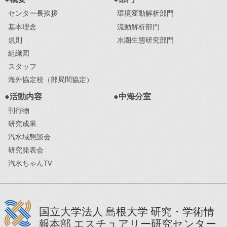
センター長挨拶
環境変動解析部門
基本理念
流動解析部門
規則
水圏生態研究部門
組織図
スタッフ
海外協定校（部局間協定）
●活動内容
●中海分室
刊行物
研究成果
汽水域懇談会
研究発表会
汽水ちゃんTV
国立大学法人 島根大学 研究・学術情
報本部 エスチュアリー研究センター