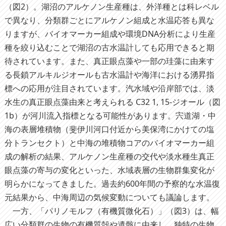
（図2）。湖沼のアルケノン生産種は、外洋種とは科レベル
で異なり、分類群ごとにアルケノン組成と水温応答も異な
りますが、バイオマーカー組成や環境DNA分析により生産
種を絞り込むことで湖沼の古水温計しても応用できると期
待されています。また、真正眼点藻や一部の珪藻に由来す
る長鎖アルキルジオールも古水温計や海洋における湧昇指
標への応用が注目されています。汽水域や沿岸部では、淡
水生の真正眼点藻由来と考えられる C32 1, 15-ジオール（図
1b）が河川流入指標となる可能性があります。宍道湖・中
海の表層堆積物（斐伊川河口付近から美保湾にかけての塩
分トランセクト）と中海の堆積物コアのバイオマーカー組
成の解析の結果、アルケノン生産種の交代や淡水種生真正
眼点藻の寄与の変化といった、水域表層の生物群集変化が
明らかになってきました。過去約600年間の予察的な水温復
元結果から、中海周辺の気候変動についても議論します。
一方、「パリノモルフ（有機質微化石）」（図3）は、幅
広い分類群の生物の有機質殻や遺骸に由来し、独特の生物