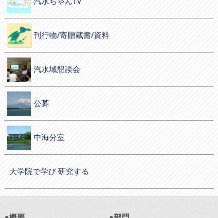
汽水ちゃんTV
刊行物/寄贈蔵書/資料
汽水域懇談会
公募
中海分室
大学院で学び 研究する
●概要
●部門