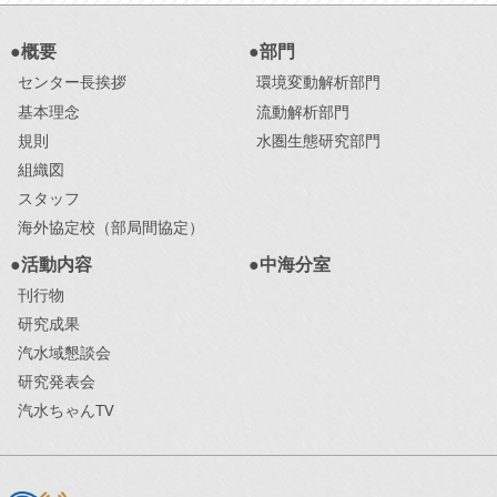
●概要
●部門
センター長挨拶
環境変動解析部門
基本理念
流動解析部門
規則
水圏生態研究部門
組織図
スタッフ
海外協定校（部局間協定）
●活動内容
●中海分室
刊行物
研究成果
汽水域懇談会
研究発表会
汽水ちゃんTV