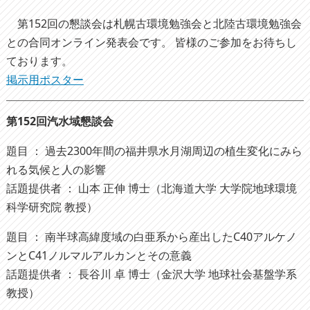
第152回の懇談会は
札幌古環境勉強会と北陸古環境勉強会
との合同オンライン発表会です。 皆様のご参加をお待ちし
ております。
掲示用ポスター
第152回汽水域懇談会
題目 ： 過去2300年間の福井県水月湖周辺の植生変化にみら
れる気候と人の影響
話題提供者 ： 山本 正伸 博士（北海道大学 大学院地球環境
科学研究院 教授）
題目 ： 南半球高緯度域の白亜系から産出したC40アルケノ
ンとC41ノルマルアルカンとその意義
話題提供者 ： 長谷川 卓 博士（金沢大学 地球社会基盤学系
教授）