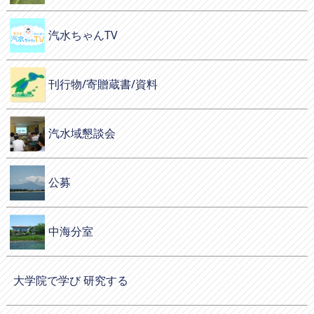
汽水ちゃんTV
刊行物/寄贈蔵書/資料
汽水域懇談会
公募
中海分室
大学院で学び 研究する