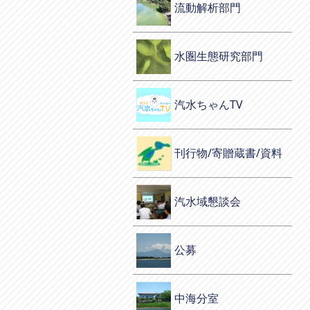
流動解析部門
水圏生態研究部門
汽水ちゃんTV
刊行物/寄贈蔵書/資料
汽水域懇談会
公募
中海分室