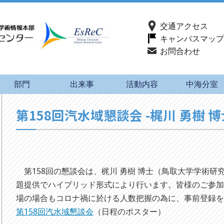
交通アクセス
キャンパスマップ
お問合わせ
部門
出来事
活動内容
中海分室
第158回汽水域懇談会 -梶川 勇樹 博
第158回の懇談会は、梶川 勇樹 博士（鳥取大学学術研
題提供でハイブリッド形式により行います。皆様のご参
場の場合もコロナ禍に於ける人数把握の為に、事前登録
第158回汽水域懇談会
（日程のポスター）