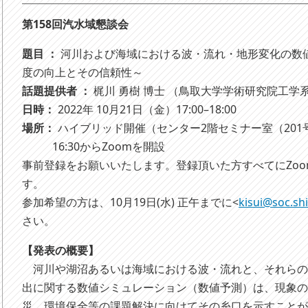
第158回汽水域懇談会
題目 ：
河川および海域における波・流れ・地形変化の数
度の向上とその信頼性～
話題提供者 ：
梶川 勇樹 博士 （鳥取大学学術研究院工学
日時：
2022年 10月21日（金）17:00–18:00
場所：
ハイブリッド開催（センター2階セミナー室（201号
16:30からZoomを開設
事前登録をお願いいたします。登録頂いた方すべてにZoo
す。
参加希望の方は、10月19日(水) 正午までに<
kisui@soc.sh
さい。
【発表の概要】
河川や湖沼あるいは海域における波・流れと、それらの
出に関する数値シミュレーション（数値予測）は、現象
災、環境保全等の課題解決に向けてその糸口を示すこと