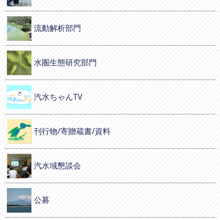
流動解析部門
水圏生態研究部門
汽水ちゃんTV
刊行物/寄贈蔵書/資料
汽水域懇談会
公募