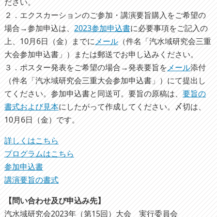
ださい。
２．エクスカーションのご参加・講演要旨購入をご希望の
場合→参加申込は、
2023参加申込書
に必要事項をご記入の
上、10月6日（金）までに
メール
（件名「汽水域研究会三重
大会参加申込書」）または郵送でお申し込みください。
３．ポスター発表をご希望の場合→発表要旨を
メール
添付
（件名「汽水域研究会三重大会参加申込書」）にて提出し
てください。参加申込書と同送可。要旨の原稿は、
要旨の
書式および見本
にしたがって作成してください。〆切は、
10月6日（金）です。
詳しくはこちら
プログラムはこちら
参加申込書
講演要旨の書式
【問い合わせ及び申込み先】
汽水域研究会2023年（第15回）大会 実行委員会