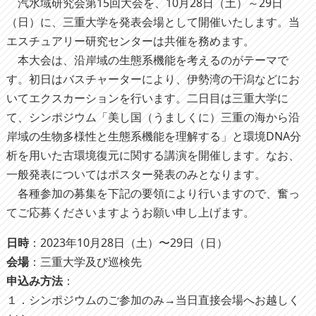
汽水域研究会第15回大会を、10月28日（土）～29日
（日）に、三重大学を発表会場として開催いたします。当
エスチュアリー研究センターは共催を務めます。
本大会は、沿岸域の生態系機能を考えるのがテーマで
す。初日はバスチャーターにより、伊勢湾の干潟などにお
いてエクスカーションを行います。二日目は三重大学に
て、シンポジウム「美し国（うましくに）三重の海から沿
岸域の生物多様性と生態系機能を理解する」と環境DNA分
析を用いた古環境復元に関する講演を開催します。なお、
一般発表についてはポスター発表のみとなります。
各種参加の募集を下記の要領により行いますので、奮っ
てご応募くださいますようお願い申し上げます。
日時
：2023年10月28日（土）〜29日（日）
会場
：三重大学及び巡検先
申込み方法
：
１．シンポジウムのご参加のみ→当日直接会場へお越しく