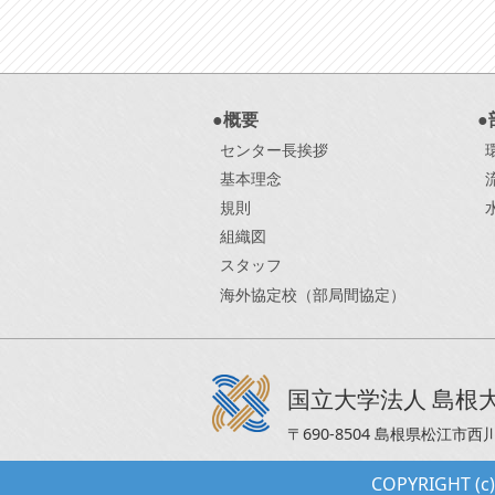
●概要
●
センター長挨拶
基本理念
規則
組織図
スタッフ
海外協定校（部局間協定）
国立大学法人 島根
〒690-8504 島根県松江市西
COPYRIGHT (c) 