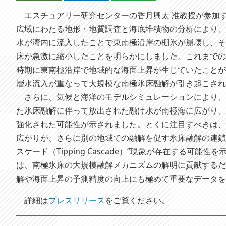
エスチュアリー研究センターの香月興太 准教授が参加
広域にわたる地形・地質調査と海底堆積物の分析により、約
水が湾内に流入したことで東南極沿岸の棚氷が崩壊し、
床が急激に縮小したことを明らかにしました。これまで
時期に東南極沿岸で地域的な海面上昇が生じていたこと
層水流入が重なって大規模な南極氷床融解が引き起こさ
さらに、気候と海洋のモデルシミュレーションにより、
た氷床融解に伴って放出された融け水が南極海に広がり
強化された可能性が示されました。とくに注目すべきは
広がりが、さらに別の地域での融解を促す氷床融解の連鎖
スケード（Tipping Cascade）”現象が存在する可能
は、南極氷床の大規模融解メカニズムの解明に貢献する
解や海面上昇の予測精度の向上にも極めて重要なデータ
詳細は
プレスリリース
をご覧ください。