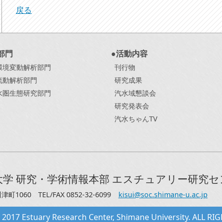
戻る
部門
●活動内容
環境変動解析部門
刊行物
流動解析部門
研究成果
水圏生態研究部門
汽水域懇談会
研究発表会
汽水ちゃんTV
大学 研究・学術情報本部 エスチュアリー研究
川津町1060
TEL/FAX 0852-32-6099
kisui@soc.shimane-u.ac.jp
2017 Estuary Research Center, Shimane University. ALL RI