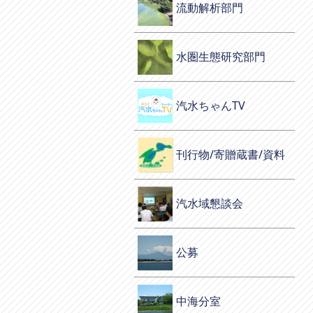
流動解析部門
水圏生態研究部門
汽水ちゃんTV
刊行物/寄贈蔵書/資料
汽水域懇談会
公募
中海分室