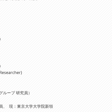
教）
授）
 Researcher)
グループ 研究員）
究員、 現：東京大学大学院新領