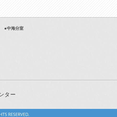
●中海分室
センター
GHTS RESERVED.