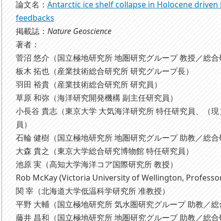
論文名：
Antarctic ice shelf collapse in Holocene driven
feedbacks
掲載誌：
Nature Geoscience
著者：
菅沼 悠介（国立極地研究所 地圏研究グループ 教授／総
板木 拓也（産業技術総合研究所 研究グループ長）
羽田 裕貴（産業技術総合研究所 研究員）
草原 和弥（海洋研究開発機構 副主任研究員）
小長谷 貴志（東京大学 大気海洋研究所 特任研究員、（
員）
石輪 健樹（国立極地研究所 地圏研究グループ 助教／総
大森 貴之（東京大学総合研究博物館 特任研究員）
池原 実（高知大学海洋コア国際研究所 教授）
Rob McKay (Victoria University of Wellington, Professo
関 宰（北海道大学低温科学研究所 准教授）
平野 大輔（国立極地研究所 気水圏研究グループ 助教／
藤井 昌和（国立極地研究所 地圏研究グループ 助教／総