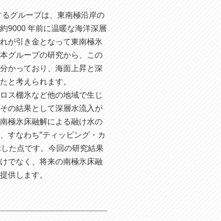
するグループは、東南極沿岸の
9000 年前に温暖な海洋深層
それが引き金となって東南極氷
の本グループの研究から、この
が分かっており、海面上昇と深
れたと考えられます。
ロス棚氷など他の地域で生じ
、その結果として深層水流入が
、南極氷床融解による融け水の
、すなわち”ティッピング・カ
性を示した点です。今回の研究結果
だけでなく、将来の南極氷床融
を提供します。