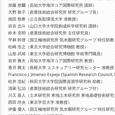
加藤 悠爾（高知大学海洋コア国際研究所 講師）
天野 敦子（産業技術総合研究所 研究グループ長）
徳田 悠希（公立鳥取環境大学 准教授）
岩谷 北斗（山口大学大学院創成科学研究科 講師）
鈴木 克明（産業技術総合研究所 主任研究員）
平林 幹啓（国立極地研究所 気水圏研究グループ 特任助
松崎 浩之（東京大学総合研究博物館 教授）
山形 武靖（東京大学総合研究博物館 学術専門職員）
岩井 雅夫（高知大学海洋コア国際研究所 教授）
香月 興太（島根大学 エスチュアリー研究センター 准教
Francisco J. Jimenez-Espejo (Spanish Research Council,
松井 浩紀（秋田大学大学院国際資源学研究科 助教）
清家 弘治（産業技術総合研究所 研究グループ付）
川又 基人（土木研究所 寒地土木研究所 寒地基礎技術研究
西田 尚央（東京学芸大学 准教授）
伊藤 優人（国立極地研究所 気水圏研究グループ 特任研