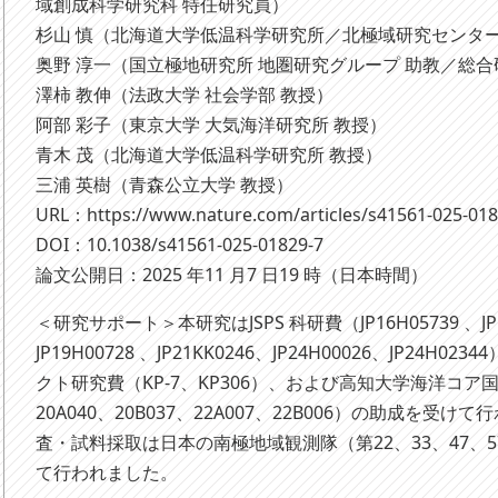
域創成科学研究科 特任研究員）
杉山 慎（北海道大学低温科学研究所／北極域研究センター
奥野 淳一（国立極地研究所 地圏研究グループ 助教／総
澤柿 教伸（法政大学 社会学部 教授）
阿部 彩子（東京大学 大気海洋研究所 教授）
青木 茂（北海道大学低温科学研究所 教授）
三浦 英樹（青森公立大学 教授）
URL：https://www.nature.com/articles/s41561-025-01
DOI：10.1038/s41561-025-01829-7
論文公開日：2025 年11 月7 日19 時（日本時間）
＜研究サポート＞本研究はJSPS 科研費（JP16H05739 、JP17H
JP19H00728 、JP21KK0246、JP24H00026、JP24
クト研究費（KP-7、KP306）、および高知大学海洋コア
20A040、20B037、22A007、22B006）の助成を受
査・試料採取は日本の南極地域観測隊（第22、33、47、57
て行われました。